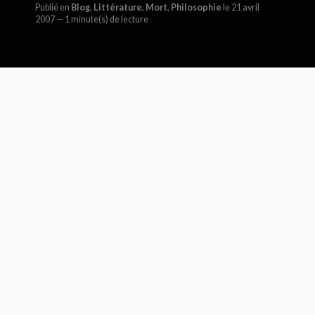
Publié en
Blog
,
Littérature
,
Mort
,
Philosophie
le 21 avril
2007
1 minute(s) de lecture