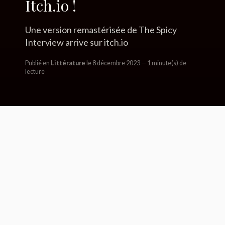
Itch.io !
Une version remastérisée de The Spicy
Interview arrive sur itch.io
Publié en
Littérature
le 8 décembre 2023
1 minute(s) de
lecture