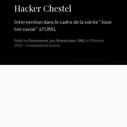
Hacker Chestel
Intervention dans le cadre de la soirée "Joue
ton savoir" à l'UNIL
Publié en
Evénement
,
jeu
,
Numérique
,
UNIL
le 19 février
2019
5 minute(s) de lecture