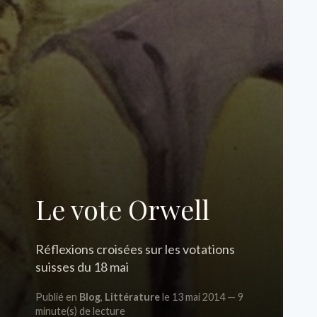
Le vote Orwell
Réflexions croisées sur les votations
suisses du 18 mai
Publié en
Blog
,
Littérature
le 13 mai 2014
9
minute(s) de lecture